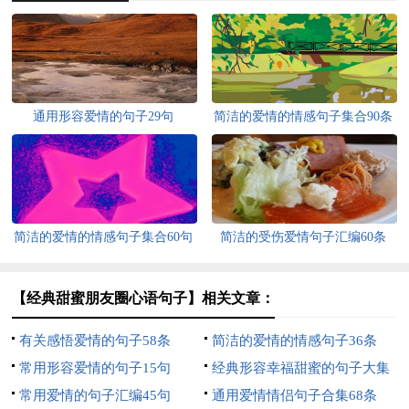
通用形容爱情的句子29句
简洁的爱情的情感句子集合90条
简洁的爱情的情感句子集合60句
简洁的受伤爱情句子汇编60条
【经典甜蜜朋友圈心语句子】相关文章：
有关感悟爱情的句子58条
简洁的爱情的情感句子36条
常用形容爱情的句子15句
经典形容幸福甜蜜的句子大集
常用爱情的句子汇编45句
合76句
通用爱情情侣句子合集68条