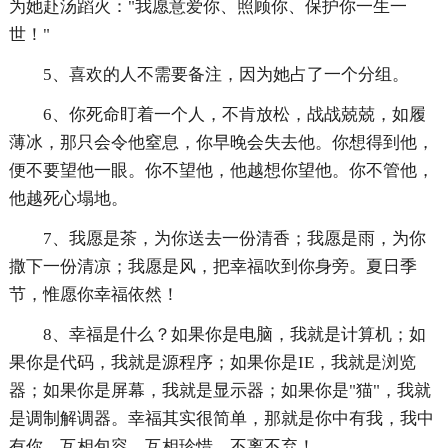
为她赴汤蹈火："我愿意爱你、照顾你、保护你一生一
世！"
5、喜欢的人不需要备注，因为她占了一个分组。
6、你死命盯着一个人，不肯放松，战战兢兢，如履
薄冰，那只会令他窒息，你早晚会失去他。你想得到他，
便不要望他一眼。你不望他，他越想你望他。你不管他，
他越死心塌地。
7、我愿是茶，为你送去一份清香；我愿是雨，为你
撒下一份清凉；我愿是风，把幸福吹到你身旁。夏日季
节，惟愿你幸福依然！
8、幸福是什么？如果你是电脑，我就是计算机；如
果你是代码，我就是源程序；如果你是IE，我就是浏览
器；如果你是屏幕，我就是显示器；如果你是"猫"，我就
是调制解调器。幸福其实很简单，那就是你中有我，我中
有你，互相包容，互相珍惜，不离不弃！