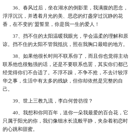
36、春风过后，坐在湖水的倒影里，我满腹的思念，
浮浮沉沉，并透着月光的美、思恋的灯盏穿过沉静的花
香，在不变的`盟誓里，你是我一生的爱人！
37、挡不住的太阳温暖我眼光，学会温柔的理解和原
谅。挡不住的太阳不管我抵抗，照在我胸口最暗的地方。
38、如果他很长时间不联系你了，而且你也觉得主动
联系他也很勉强的话，还是不要联系也罢，其实你们都已
经觉得你们不合适了。不浮不躁，不争不抢，不去计较浮
华之事，生活中有太多的残缺，但你却依然是完整的自
己。
39、世上三教九流，李白何曾彷徨？
40、我想和你同百年，送你一朵我最爱的百合花，它
只属于阳光的你，我们像细水长流般平静，夹杂着初恋时
的心跳和甜蜜。