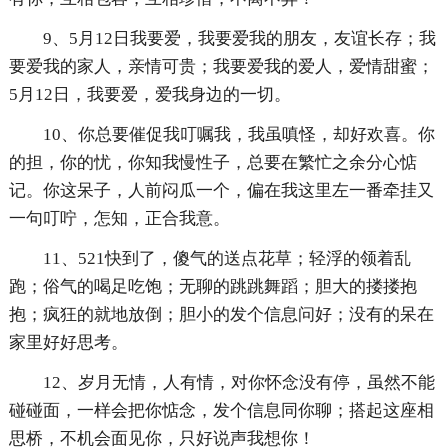
9、5月12日我要爱，我要爱我的朋友，友谊长存；我
要爱我的家人，亲情可贵；我要爱我的爱人，爱情甜蜜；
5月12日，我要爱，爱我身边的一切。
10、你总要催促我叮嘱我，我虽嗔怪，却好欢喜。你
的担，你的忧，你知我慢性子，总要在繁忙之余分心惦
记。你这呆子，人前闷瓜一个，偏在我这里左一番牵挂又
一句叮咛，怎知，正合我意。
11、521快到了，傻气的送点花草；轻浮的领着乱
跑；俗气的喝足吃饱；无聊的跳跳舞蹈；胆大的搂搂抱
抱；疯狂的就地放倒；胆小的发个信息问好；没有的呆在
家里好好思考。
12、岁月无情，人有情，对你怀念没有停，虽然不能
碰碰面，一样会把你惦念，发个信息同你聊；搭起这座相
思桥，不机会面见你，只好说声我想你！