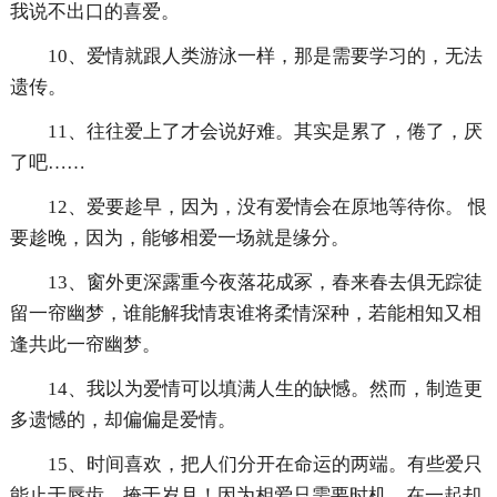
我说不出口的喜爱。
10、爱情就跟人类游泳一样，那是需要学习的，无法
遗传。
11、往往爱上了才会说好难。其实是累了，倦了，厌
了吧……
12、爱要趁早，因为，没有爱情会在原地等待你。 恨
要趁晚，因为，能够相爱一场就是缘分。
13、窗外更深露重今夜落花成冢，春来春去俱无踪徒
留一帘幽梦，谁能解我情衷谁将柔情深种，若能相知又相
逢共此一帘幽梦。
14、我以为爱情可以填满人生的缺憾。然而，制造更
多遗憾的，却偏偏是爱情。
15、时间喜欢，把人们分开在命运的两端。有些爱只
能止于唇齿，掩于岁月！因为相爱只需要时机，在一起却