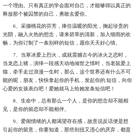
一个理由。只有真正的学会面对自己，才能够得以真正的
释放那个被囚禁的自己，勇敢去爱你。
6、采撷桃花的芬芳，捧住温暖的阳光，掬起珍贵的
光阴，融入火热的想念，请来碧草的清新，加入细雨的欢
畅，为你订制了一条别样的短信，愿你天天好心情。
7、当寒冰爱上烈火，成就震撼古今的冰火之恋时，
当龙恋上猪，演绎一段感天动地倾世之情时，当老鼠爱上
猫，牵手走过浪漫一生时，那么，这个世界还有什么不可
能的呢，朋友，快快拿起你的手机，发起你的.短信，向你
心爱的女孩表白吧！爱她就马上给她发条短信吧！
8、生命中，总有那么一个人，是你的想念却不能相
见，是你的留恋却不能相伴。
9、爱闹情绪的人都渴望存在感，故意说反话便是想
引起你的留意，你要知道，那些别扭又违心的厌弃，都是