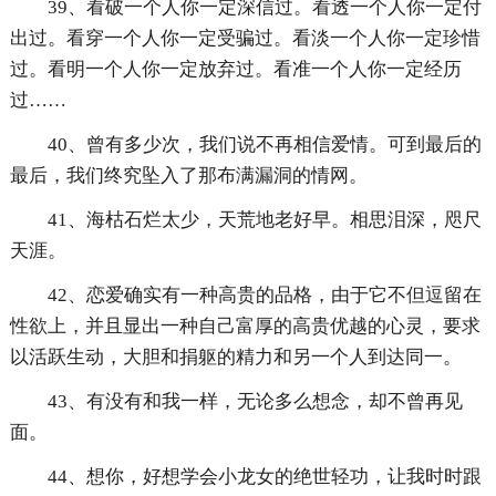
39、看破一个人你一定深信过。看透一个人你一定付
出过。看穿一个人你一定受骗过。看淡一个人你一定珍惜
过。看明一个人你一定放弃过。看准一个人你一定经历
过……
40、曾有多少次，我们说不再相信爱情。可到最后的
最后，我们终究坠入了那布满漏洞的情网。
41、海枯石烂太少，天荒地老好早。相思泪深，咫尺
天涯。
42、恋爱确实有一种高贵的品格，由于它不但逗留在
性欲上，并且显出一种自己富厚的高贵优越的心灵，要求
以活跃生动，大胆和捐躯的精力和另一个人到达同一。
43、有没有和我一样，无论多么想念，却不曾再见
面。
44、想你，好想学会小龙女的绝世轻功，让我时时跟