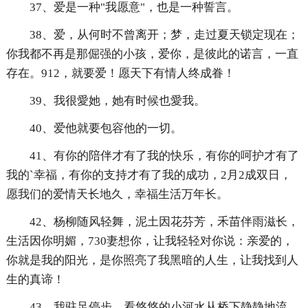
37、爱是一种"我愿意"，也是一种誓言。
38、爱，从何时不曾离开；梦，走过夏天锁定现在；
你我都不再是那倔强的小孩，爱你，是彼此的诺言，一直
存在。912，就要爱！愿天下有情人终成眷！
39、我很愛她，她有时候也愛我。
40、爱他就要包容他的一切。
41、有你的陪伴才有了我的快乐，有你的呵护才有了
我的`幸福，有你的支持才有了我的成功，2月2成双日，
愿我们的爱情天长地久，幸福生活万年长。
42、杨柳随风轻舞，泥土因花芬芳，禾苗伴雨滋长，
生活因你明媚，730妻想你，让我轻轻对你说：亲爱的，
你就是我的阳光，是你照亮了我黑暗的人生，让我找到人
生的真谛！
43、我驻足停步，看悠悠的小河水从桥下静静地流