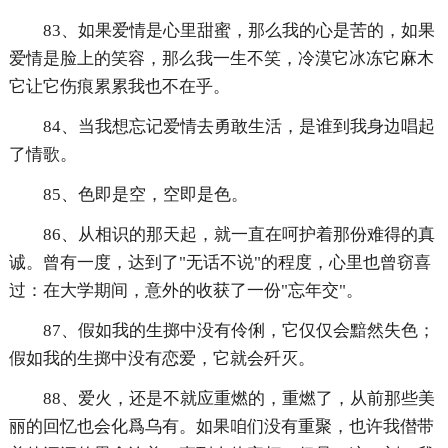
83、如果爱情是心里甜蜜，那么我的心是苦的，如果
爱情是脸上的笑容，那么我一生不笑，冷漠它冰冻它麻木
它让它伤痕累累我也不在乎。
84、当我想忘记爱情去勇敢生活，是谁到我身边唱起
了情歌。
85、色即是空，空即是色。
86、从相识的那天起，就一直在呵护着那份难得的真
诚。曾有一度，达到了"无话不说"的程度，心里也曾窃喜
过：在大学期间，意外的收获了一份"忘年交"。
87、假如我的生掷中没有伶俐，它仅仅会黯然失色；
假如我的生掷中没有恋爱，它就会歼灭。
88、爱火，还是不就应重燃的，重燃了，从前那些美
丽的回忆也会化爲乌有。如果咱们没有重聚，也许我僣带