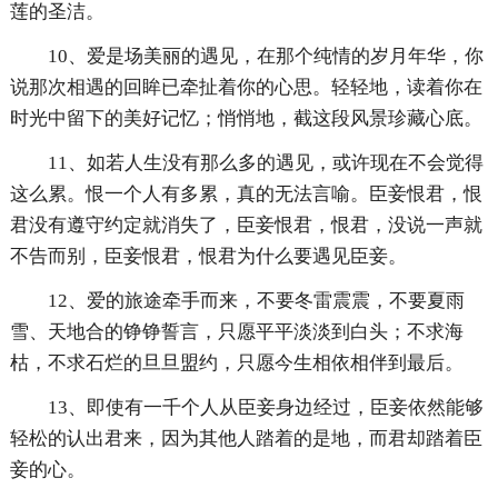
莲的圣洁。
10、爱是场美丽的遇见，在那个纯情的岁月年华，你
说那次相遇的回眸已牵扯着你的心思。轻轻地，读着你在
时光中留下的美好记忆；悄悄地，截这段风景珍藏心底。
11、如若人生没有那么多的遇见，或许现在不会觉得
这么累。恨一个人有多累，真的无法言喻。臣妾恨君，恨
君没有遵守约定就消失了，臣妾恨君，恨君，没说一声就
不告而别，臣妾恨君，恨君为什么要遇见臣妾。
12、爱的旅途牵手而来，不要冬雷震震，不要夏雨
雪、天地合的铮铮誓言，只愿平平淡淡到白头；不求海
枯，不求石烂的旦旦盟约，只愿今生相依相伴到最后。
13、即使有一千个人从臣妾身边经过，臣妾依然能够
轻松的认出君来，因为其他人踏着的是地，而君却踏着臣
妾的心。