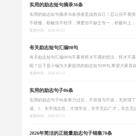
实用的励志短句摘录36条
实用的励志短句摘录36条强者是战胜自己！忍让但不畏
不骄傲，聪敏但不轻浮，博爱但不缺乏专一，积极向上，拿
更新时间：2026-05-13
有关励志短句汇编98句
有关励志短句汇编98句不要有怀才不遇的想法，怀才不
呢？以下是小编为大家提供的励志短句98句,希望大家喜欢。
更新时间：2026-05-13
实用的励志句子86条
实用的励志句子86条努力过后，不管值与不值，无所谓了
读。1、夫学须志也，才须学业，非学无以广才，非志无以成
更新时间：2026-05-13
2026年简洁的正能量励志句子锦集70条