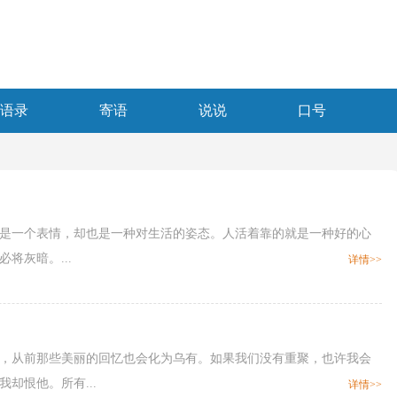
语录
寄语
说说
口号
这只是一个表情，却也是一种对生活的姿态。人活着靠的就是一种好的心
将灰暗。...
详情>>
了，从前那些美丽的回忆也会化为乌有。如果我们没有重聚，也许我会
却恨他。所有...
详情>>