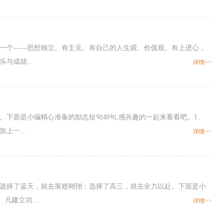
做一个——思想独立。有主见、有自己的人生观、价值观。有上进心，
与成就...
详情>>
。下面是小编精心准备的励志短句48句,感兴趣的一起来看看吧。1、
上一...
详情>>
；选择了蓝天，就去展翅翱翔；选择了高三，就去全力以赴。下面是小
凡建立功...
详情>>