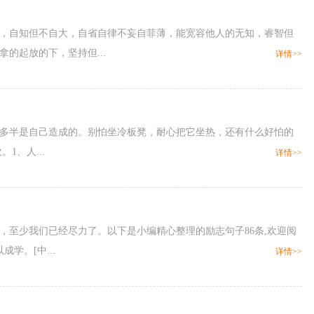
惧，自知但不自大，自省自律不妄自菲薄，能宽容他人的无知，睿智但
的起放的下，坚持但...
详情>>
遇多半是自己造成的。别怕坐冷板凳，耐心把它坐热，还有什么好怕的
1、人...
详情>>
，至少我们已经尽力了。以下是小编精心整理的励志句子86条,欢迎阅
学。[中...
详情>>