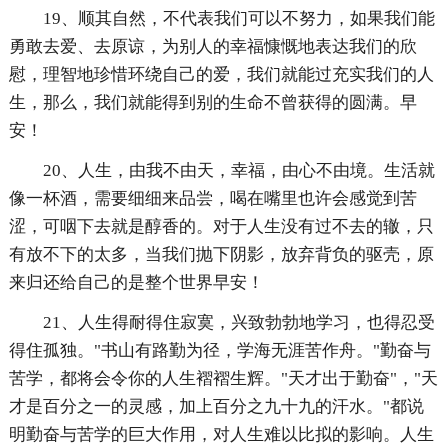
19、顺其自然，不代表我们可以不努力，如果我们能
勇敢去爱、去原谅，为别人的幸福慷慨地表达我们的欣
慰，理智地珍惜环绕自己的爱，我们就能过充实我们的人
生，那么，我们就能得到别的生命不曾获得的圆满。早
安！
20、人生，由我不由天，幸福，由心不由境。生活就
像一杯酒，需要细细来品尝，喝在嘴里也许会感觉到苦
涩，可咽下去就是醇香的。对于人生没有过不去的辙，只
有放不下的太多，当我们抛下阴影，放弃背负的驱壳，原
来归还给自己的是整个世界早安！
21、人生得耐得住寂寞，兴致勃勃地学习，也得忍受
得住孤独。"书山有路勤为径，学海无涯苦作舟。"勤奋与
苦学，都将会令你的人生褶褶生辉。"天才出于勤奋"，"天
才是百分之一的灵感，加上百分之九十九的汗水。"都说
明勤奋与苦学的巨大作用，对人生难以比拟的影响。人生