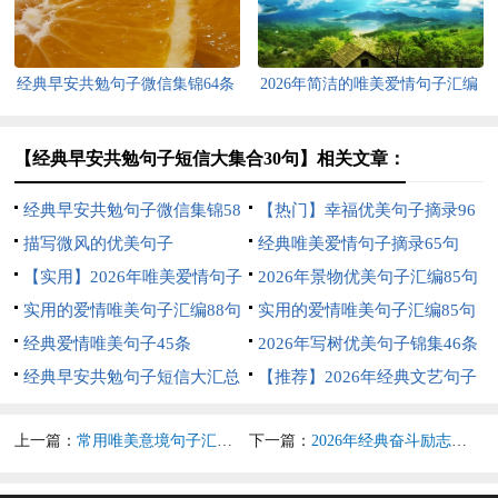
经典早安共勉句子微信集锦64条
2026年简洁的唯美爱情句子汇编
40句
【经典早安共勉句子短信大集合30句】相关文章：
经典早安共勉句子微信集锦58
【热门】幸福优美句子摘录96
条
描写微风的优美句子
句
经典唯美爱情句子摘录65句
【实用】2026年唯美爱情句子
2026年景物优美句子汇编85句
汇编39句
实用的爱情唯美句子汇编88句
实用的爱情唯美句子汇编85句
经典爱情唯美句子45条
2026年写树优美句子锦集46条
经典早安共勉句子短信大汇总
【推荐】2026年经典文艺句子
38句
摘录88条
上一篇：
常用唯美意境句子汇总75句
下一篇：
2026年经典奋斗励志的句子集合88句