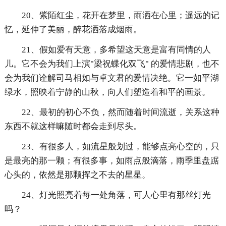
20、紫陌红尘，花开在梦里，雨洒在心里；遥远的记
忆，延伸了美丽，醉花洒落成烟雨。
21、假如爱有天意，多希望这天意是富有同情的人
儿。它不会为我们上演"梁祝蝶化双飞" 的爱情悲剧，也不
会为我们诠解司马相如与卓文君的爱情决绝。它一如平湖
绿水，照映着宁静的山秋，向人们塑造着和平的画景。
22、最初的初心不负，然而随着时间流逝，关系这种
东西不就这样嘛随时都会走到尽头。
23、有很多人，如流星般划过，能够点亮心空的，只
是最亮的那一颗；有很多事，如雨点般滴落，雨季里盘踞
心头的，依然是那颗挥之不去的星星。
24、灯光照亮着每一处角落，可人心里有那丝灯光
吗？