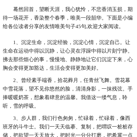
蓦然回首，望断天涯，我心犹怜，不悲香消玉损，期
待一场花开，香染整个春季，唯美一段韶华。下面是小编
给各位读者分享的友情唯美句子45句,欢迎大家阅读。
1、沉淀生命，沉淀经验，沉淀心情，沉淀自己。让
生命在运动中得以沉静，让心灵在浮躁中得以片刻宁静。
拂去那些烦心的事，慢慢地、静静地让它们沉淀下来，心
胸会变得更加豁达，生活会变得更加美好。
2、曾经素手端香，拾花葬月，任青丝飞舞。雪花幕
中雪花落，望不见你悠然的脸，清清身影，一抹残弦。手
捧暖暖奶茶，想象着肆意的温馨。我借这一缕气息，聆
听，雪的呼吸。
3、步人群，我们行色匆匆，忙碌着，忙碌着，像西
班牙的斗牛士。我们一天天临摹、复制，把喟叹一桩桩存
储，把欲望一天天放大，把时光一分分打磨，把希冀一点