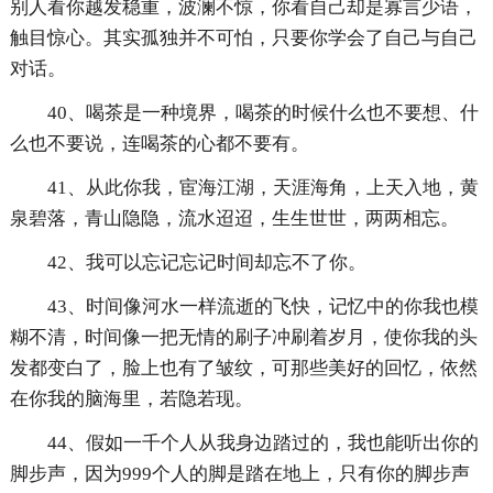
别人看你越发稳重，波澜不惊，你看自己却是寡言少语，
触目惊心。其实孤独并不可怕，只要你学会了自己与自己
对话。
40、喝茶是一种境界，喝茶的时候什么也不要想、什
么也不要说，连喝茶的心都不要有。
41、从此你我，宦海江湖，天涯海角，上天入地，黄
泉碧落，青山隐隐，流水迢迢，生生世世，两两相忘。
42、我可以忘记忘记时间却忘不了你。
43、时间像河水一样流逝的飞快，记忆中的你我也模
糊不清，时间像一把无情的刷子冲刷着岁月，使你我的头
发都变白了，脸上也有了皱纹，可那些美好的回忆，依然
在你我的脑海里，若隐若现。
44、假如一千个人从我身边踏过的，我也能听出你的
脚步声，因为999个人的脚是踏在地上，只有你的脚步声