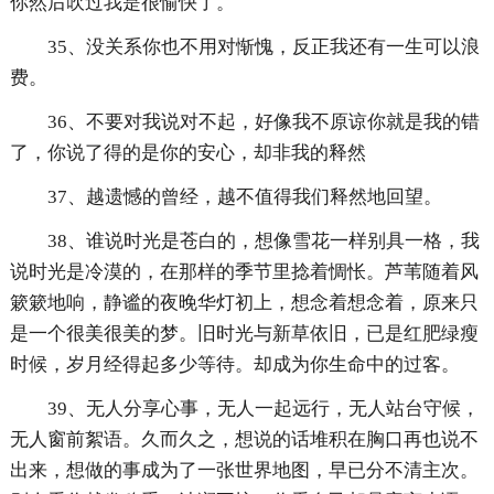
你然后吹过我是很愉快了。
35、没关系你也不用对惭愧，反正我还有一生可以浪
费。
36、不要对我说对不起，好像我不原谅你就是我的错
了，你说了得的是你的安心，却非我的释然
37、越遗憾的曾经，越不值得我们释然地回望。
38、谁说时光是苍白的，想像雪花一样别具一格，我
说时光是冷漠的，在那样的季节里捻着惆怅。芦苇随着风
簌簌地响，静谧的夜晚华灯初上，想念着想念着，原来只
是一个很美很美的梦。旧时光与新草依旧，已是红肥绿瘦
时候，岁月经得起多少等待。却成为你生命中的过客。
39、无人分享心事，无人一起远行，无人站台守候，
无人窗前絮语。久而久之，想说的话堆积在胸口再也说不
出来，想做的事成为了一张世界地图，早已分不清主次。