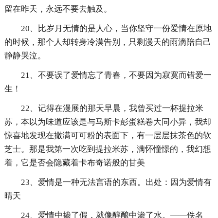
留在昨天，永远不要去触及。
20、比岁月无情的是人心，当你坚守一份爱情在原地
的时候，那个人却转身冷漠告别，只剩漫天的雨滴陪自己
静静哭泣。
21、不要误了爱情忘了青春，不要因为寂寞而错爱一
生！
22、记得在漫展的那天早晨，我曾买过一杯提拉米
苏，本以为味道应该是与马斯卡彭蛋糕卷大同小异，我却
惊喜地发现在撒满可可粉的表面下，有一层层抹茶色的软
芝士。那是我第一次吃到提拉米苏，满怀憧憬的，我幻想
着，它是否会隐藏着卡布奇诺般的甘美
23、爱情是一种无法言语的东西。出处：因为爱情有
晴天
24、爱情中掺了假，就像醇酿中渗了水。——佚名