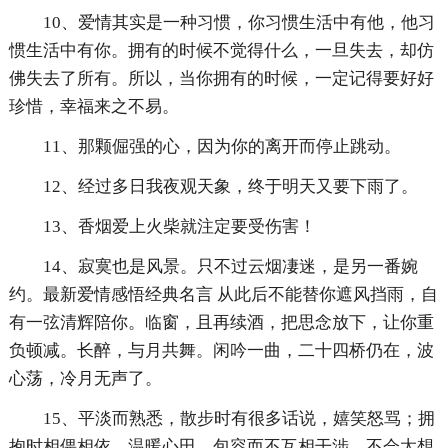
10、爱情其实是一种习惯，你习惯生活中有他，他习
惯生活中有你。拥有的时候不觉得什么，一旦失去，却仿
佛失去了所有。所以，当你拥有的时候，一定记得要好好
珍惜，幸福来之不易。
11、那颗倔强的心，因为你的离开而停止跳动。
12、经过多日我夜观天象，终于明天又要下雨了。
13、香烟爱上火柴就注定要受伤害！
14、寂寞也是风景。只不过云烟凄迷，是另一番婉
约。最新爱情感悟经典名言 从此后不能替你遮风挡雨，自
有一弦清辉陪你。临窗，且再续酒，把思念放下，让你重
负顿减。长醉，与月共舞。闲吟一曲，二十四桥仍在，波
心荡，冷月无声了。
15、平淡而熟悉，散步时有很多话说，嬉笑怒骂；拥
抱时相偎相依，温暖心田。包容而不互相干涉，不会太想