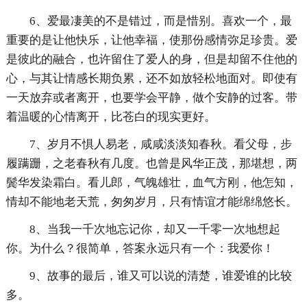
6、爱最凄美的不是错过，而是惜别。喜欢一个，最
重要的是让他快乐，让他幸福，使那份感情弥足珍贵。爱
是彼此的融合，也许留住了爱人的身，但是却留不住他的
心，与其让情感长期负累，还不如放轻松地面对。即使有
一天放弃或者离开，也要学会平静，做个安静的过客。带
着温暖的心情离开，比苍白的现实更好。
7、岁月不惧人易老，咸咸淡淡知春秋。看父母，步
履蹒跚，之老春秋有几度。也曾是风华正茂，那堪想，两
鬓华发染霜白。看儿郎，气魄雄壮，血气方刚，他怎知，
情却不能地老天荒，匆匆岁月，只有情谊才能绵绵悠长。
8、当我一千次地忘记你，却又一千零一次地想起
你。为什么？很简单，答案永远只有一个：我爱你！
9、故事的最后，谁又可以说的清楚，谁爱谁的比较
多。