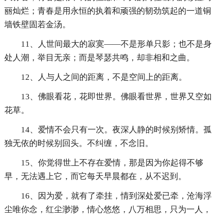
丽灿烂；青春是用永恒的执着和顽强的韧劲筑起的一道铜
墙铁壁固若金汤。
11、人世间最大的寂寞――不是形单只影；也不是身
处人潮，举目无亲；而是琴瑟共鸣，却非相和之曲。
12、人与人之间的距离，不是空间上的距离。
13、佛眼看花，花即世界。佛眼看世界，世界又空如
花草。
14、爱情不会只有一次。夜深人静的时候别矫情。孤
独无依的时候别回头。不纠缠，不念旧。
15、你觉得世上不存在爱情，那是因为你起得不够
早，无法遇上它，而它每天早晨都在，从不迟到。
16、因为爱，就有了牵挂，情到深处爱已牵，沧海浮
尘唯你念，红尘渺渺，情心悠悠，八万相思，只为一人，