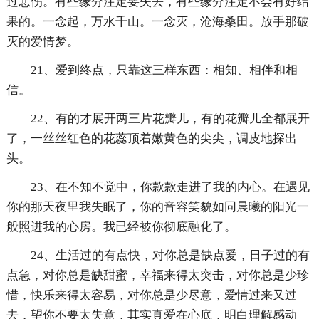
过悲伤。有些缘分注定要失去，有些缘分注定不会有好结
果的。一念起，万水千山。一念灭，沧海桑田。放手那破
灭的爱情梦。
21、爱到终点，只靠这三样东西：相知、相伴和相
信。
22、有的才展开两三片花瓣儿，有的花瓣儿全都展开
了，一丝丝红色的花蕊顶着嫩黄色的尖尖，调皮地探出
头。
23、在不知不觉中，你款款走进了我的内心。在遇见
你的那天夜里我失眠了，你的音容笑貌如同晨曦的阳光一
般照进我的心房。我已经被你彻底融化了。
24、生活过的有点快，对你总是缺点爱，日子过的有
点急，对你总是缺甜蜜，幸福来得太突击，对你总是少珍
惜，快乐来得太容易，对你总是少尽意，爱情过来又过
去，望你不要太失意，其实真爱在心底，明白理解感动