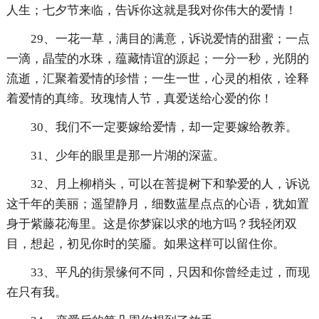
人生；七夕节来临，告诉你这就是我对你伟大的爱情！
29、一花一草，满目的满意，诉说爱情的甜蜜；一点
一滴，晶莹的水珠，蕴藏情谊的源起；一分一秒，光阴的
流逝，汇聚着爱情的珍惜；一生一世，心灵的相依，诠释
着爱情的真缔。玫瑰情人节，真爱送给心爱的你！
30、我们不一定要嫁给爱情，却一定要嫁给教养。
31、少年的眼里是那一片湖的深蓝。
32、月上柳梢头，可以在菩提树下和挚爱的人，诉说
这千年的美丽；遥望静月，细数蓝星点点的心语，犹如置
身于紫藤花海里。这是你梦寐以求的地方吗？我轻闭双
目，想起，初见你时的笑靥。如果这样可以留住你。
33、平凡的街景缘何不同，只因和你曾经走过，而现
在只有我。