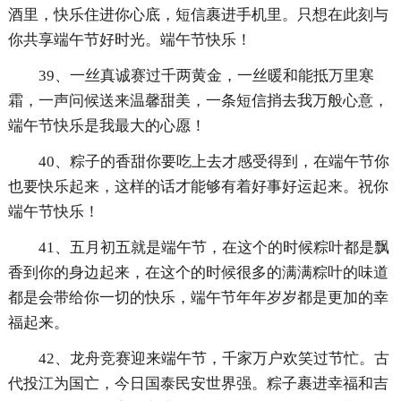
酒里，快乐住进你心底，短信裹进手机里。只想在此刻与
你共享端午节好时光。端午节快乐！
39、一丝真诚赛过千两黄金，一丝暖和能抵万里寒
霜，一声问候送来温馨甜美，一条短信捎去我万般心意，
端午节快乐是我最大的心愿！
40、粽子的香甜你要吃上去才感受得到，在端午节你
也要快乐起来，这样的话才能够有着好事好运起来。祝你
端午节快乐！
41、五月初五就是端午节，在这个的时候粽叶都是飘
香到你的身边起来，在这个的时候很多的满满粽叶的味道
都是会带给你一切的快乐，端午节年年岁岁都是更加的幸
福起来。
42、龙舟竞赛迎来端午节，千家万户欢笑过节忙。古
代投江为国亡，今日国泰民安世界强。粽子裹进幸福和吉