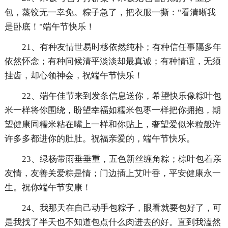
包，蒸饺无一幸免。粽子急了，把衣服一撕："看清晰我
是卧底！"端午节快乐！
21、有种友情世易时移依然纯朴；有种信任事隔多年
依然怀念；有种问候清平淡淡却最真诚；有种情谊，无须
挂齿，却心领神会，祝端午节快乐！
22、端午佳节来到发条信息送你，希望快乐像粽叶包
米一样将你围绕，盼望幸福如糯米包枣一样把你拥抱，期
望健康同糯米粘在嘴上一样和你贴上，奢望爱似米粒般许
许多多都进你的肚肚。祝福亲爱的，端午节快乐。
23、绿杨带雨垂垂重，五色新丝缠角粽；棕叶包着亲
友情，友善关爱粽是情；门边插上艾叶香，平安健康永一
生。祝你端午节安康！
24、我那天在自己动手包粽子，眼看就要包好了，可
是我找了半天也不知道包点什么肉进去的好。直到我溘然