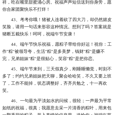
祥，吃在嘴里甜蜜涌心房。祝福声声短信送到你身旁，愿
你合家团聚快乐不打烊！
43、考考你哦！猪被人连着砍了四大刀，却仍然嬉皮
笑脸，请用一句话来形容这种情况。想到了吗？答案就是
猪断五截快乐！呵呵，祝端午节安康！
44、端午节快乐祝福，愿粽子带给你好运！祝你：工
作"粽"被领导夸，生活"粽"是多美梦，钱财"粽"是赚不
完，兄弟姐妹"粽"是很贴心，笑容"粽"是把你恋。
45、端午节来到，三天假真少，刚睡睡懒觉，时刻不
多了；约约兄弟姐妹把天聊，聚会哈哈笑，不久又要上班
了，工作不能掉，状态调整好，齐齐共勉之，十一再欢
笑。
46、一句最为平淡如水的问候，很轻；一声最为平常
如纸的祝福，很真；我愿意去采一片清香的粽叶，用来包