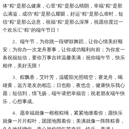
体"粽"是那么健康，心里"粽"是那么晴朗，幸福"粽"是那
么满溢，成功"粽"是那么耀眼，好运"粽"是那么准时，短
信"粽"是那么达意，祝福"粽"是那么深厚，祝愿你度过一
个欢乐汇"粽"的端午节日！
2、端午节，为你跳一段锣鼓舞蹈，让你心情美好顺
安；为你办一次龙舟赛事，让你成功顺利向前；为你发一
条祝福短信，要你万事吉祥温馨美满；祝你端午节，快乐
相伴，美好无限！
3、粽飘香，艾叶芳，温暖阳光照晴空；赛龙舟，喝
雄黄，远方老友勿相忘；日也盼，夜也念，健康快乐我心
愿；短信到，情飞扬，端午请把幸福尝；祝老朋友端午快
乐，心想事成。
4、愿幸福就像一根根粽绳，紧紧地缠着你；愿快乐
就像一片片粽叶，团团地围着你；美满就像一阵阵粽香，