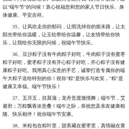
以"端午节"的问候！衷心祝福您和您的家人节日快乐、身
体健康、平安吉祥。
35、让风吹走你的郁闷，让雨洗掉你的烦末路，让太
阳光带给你温暖，让玉轮带给你温馨，让友情带给你快
乐，让我给你无限的问候，祝端午节快乐。
36、豆沙粽子没有牛肉粽子好吃，牛肉粽子没有蜜枣
粽子好吃，蜜枣粽子没有开心粽子好吃，开心粽子没有健
康粽子好吃。我用真心实意的手艺，诚挚打造专属你的端
午大粽子送给特别的你！祝你"粽"是快乐与欢笑，"粽"是
健康又幸福。端午节快乐！
37、五月五，挂菖蒲；龙舟竞渡激情舞；端午节，艾
避邪；万粽飘香浓意叠！端午之际，恭祝您及亲友健康相
随、快乐相伴！祝你端午节安康。
38、米粒包在粽叶里，甜美藏在蜜枣里，真情融在黄