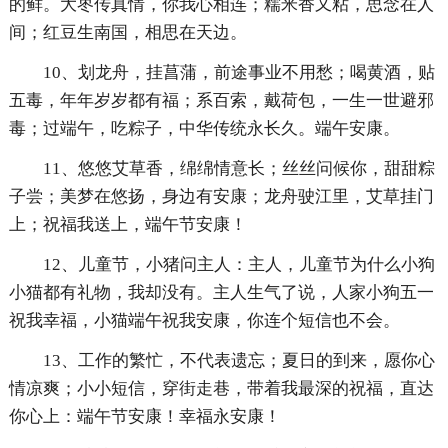
的鲜。大枣传真情，你我心相连；糯米香又粘，思念在人
间；红豆生南国，相思在天边。
10、划龙舟，挂菖蒲，前途事业不用愁；喝黄酒，贴
五毒，年年岁岁都有福；系百索，戴荷包，一生一世避邪
毒；过端午，吃粽子，中华传统永长久。端午安康。
11、悠悠艾草香，绵绵情意长；丝丝问候你，甜甜粽
子尝；美梦在悠扬，身边有安康；龙舟驶江里，艾草挂门
上；祝福我送上，端午节安康！
12、儿童节，小猪问主人：主人，儿童节为什么小狗
小猫都有礼物，我却没有。主人生气了说，人家小狗五一
祝我幸福，小猫端午祝我安康，你连个短信也不会。
13、工作的繁忙，不代表遗忘；夏日的到来，愿你心
情凉爽；小小短信，穿街走巷，带着我最深的祝福，直达
你心上：端午节安康！幸福永安康！