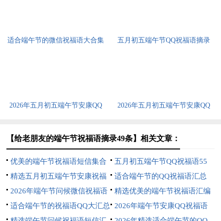
适合端午节的微信祝福语大合集
五月初五端午节QQ祝福语摘录
56条
65条
2026年五月初五端午节安康QQ
2026年五月初五端午节安康QQ
祝福语摘录39条
祝福语26条
【给老朋友的端午节祝福语摘录49条】相关文章：
优美的端午节祝福语短信集合
五月初五端午节QQ祝福语55
48条
精选五月初五端午节安康祝福
条
适合端午节的QQ祝福语汇总
语16句
2026年端午节问候微信祝福语
57句
精选优美的端午节祝福语汇编
合集38句
适合端午节的祝福语QQ大汇总
32句
2026年端午节安康QQ祝福语
42句
精选端午节问候祝福语短信汇
摘录47句
2026年精选适合端午节的QQ