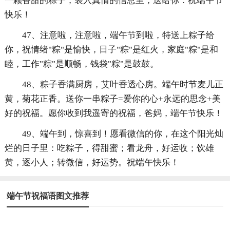
一颗香甜的粽子，装入真情的信息里，送给你：祝端午节
快乐！
47、注意啦，注意啦，端午节到啦，特送上粽子给
你，祝情绪"粽"是愉快，日子"粽"是红火，家庭"粽"是和
睦，工作"粽"是顺畅，钱袋"粽"是鼓鼓。
48、粽子香满厨房，艾叶香透心房。端午时节麦儿正
黄，菊花正香。送你一串粽子=爱你的心+永远的思念+美
好的祝福。愿你收到我遥寄的祝福，爸妈，端午节快乐！
49、端午到，惊喜到！愿看微信的你，在这个阳光灿
烂的日子里：吃粽子，得甜蜜；看龙舟，好运收；饮雄
黄，逐小人；转微信，好运势。祝端午快乐！
端午节祝福语图文推荐