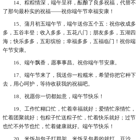
14、粽粽情深，端午呈祥，酝酿了良多祝福，代替不
了那句最朴实的祝福——祝你端午节幸福安康！
15、蒲月初五端午节，端午送你五个五：祝你收成多
多，五谷丰登；收入多多，五花八门；朋友多多，五湖四
海；快乐多多，五彩缤纷；幸福多多，五福临门！祝你端
午节安康。
16、端午飘香，愿事事昌。祝你端午节安康。
17、端午节来了，我送你一粒糯米，希望你把它种下
去，用心呵护，等待收获我的祝福吧。
18、祝愿你一切都如意，端午节快乐！
19、工作忙糊口忙，忙着幸福就好；爱情忙亲情忙，
忙着团聚就好；包粽子忙送粽子忙，忙着快乐就好；过节
也忙不外节也忙，忙着健康就好。端午节快乐！
20、米饭与包子打群架，米饭见包着的就打，豆沙