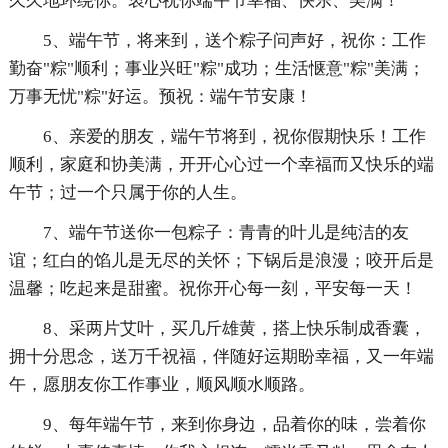
久久地环绕你。衷心祝你端午节幸福、快乐、美满！
5、端午节，将来到，送个粽子问声好，祝你：工作
勤奋"粽"顺利；事业兴旺"粽"成功；生活惬意"粽"美满；
万事无忧"粽"好运。预祝：端午节安康！
6、亲爱的朋友，端午节将到，祝你假期快乐！工作
顺利，家庭和协美满，开开心心过一个幸福而又快乐的端
午节；过一个只属于你的人生。
7、端午节送你一包粽子：青青的叶儿是纯洁的友
谊；红白的馅儿是无尽的关怀；下锅后是浪漫；咬开后是
温馨；吃起来是甜蜜。祝你开心每一刻，平安每一天！
8、采两片艾叶，买几斤雄黄，搭上快乐制成香囊，
拥十分思念，送万千祝福，伴随好运期盼幸福，又一年端
午，愿朋友你工作事业，顺风顺水顺路。
9、每年端午节，来到你身边，品着你的味，尝着你