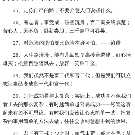
25、走你自己的路，不要介意人们说些什么。
26、有志者，事竞成，破釜沉舟，百二秦关终属楚；
苦心人，天不负，卧薪尝胆，三千越甲可吞吴。
27、对危险的惧怕要比危险本身可怕。——谚语
28、人生路漫漫，能有几回欢？高楼台易建，好心情
难买；松意百愁随风去，放容一笑胜千金。
29、我们虽然不是富二代和官二代，但是我们可以立
志让自己变成富一代和官一代！
30、别把成功看得太复杂：实际上，成功并不像我们
看上去的那么复杂，有时越简单越容易成功——尽管这听
起来有些不可思议。有时我们应该让心态简单一些，把复
杂的事用简单的方法去做，往往会收到意想不到的效果。
31、君子有三戒：少之时，血气未定，戒之在色；及