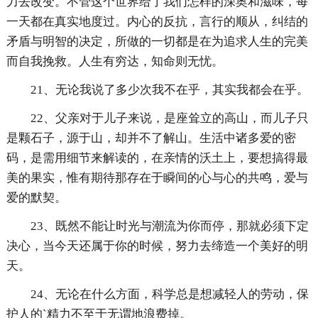
力去改变。不管这个世界给了我们怎样的深奥和滋味，每
一天都在真实地度过。内心的反抗，言行的顺从，纠结的
矛盾与明智的决定，所做的一切都是在为追求人生的完美
而自我挽救。人生有穷达，知命则无忧。
21、无论我说了多少次我不在乎，其实我都会在乎。
22、父亲对于儿子来说，是座耸立的高山，而儿子只
是颗石子，源于山，却并不了解山。生活中诸多爱的密
码，是需用细节来解读的，在亲情的沃土上，要想搞得最
美的果实，惟有期待那存在于瞬间的心与心的共鸣，爱与
爱的默契。
23、既然不能让时光与潮流为你而停，那就必须下定
决心，当今天还属于你的时候，努力去缔造一个美好的明
天。
24、无论在什么方面，科学总是想减轻人的劳动，保
护人的`精力不至于无谓地浪费掉。