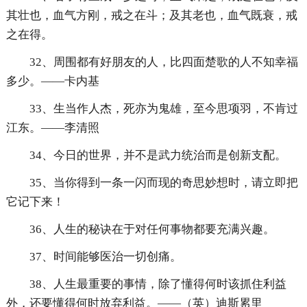
其壮也，血气方刚，戒之在斗；及其老也，血气既衰，戒
之在得。
32、周围都有好朋友的人，比四面楚歌的人不知幸福
多少。——卡内基
33、生当作人杰，死亦为鬼雄，至今思项羽，不肯过
江东。——李清照
34、今日的世界，并不是武力统治而是创新支配。
35、当你得到一条一闪而现的奇思妙想时，请立即把
它记下来！
36、人生的秘诀在于对任何事物都要充满兴趣。
37、时间能够医治一切创痛。
38、人生最重要的事情，除了懂得何时该抓住利益
外，还要懂得何时放弃利益。——（英）迪斯累里