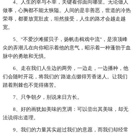
4、人生的幸与不幸，关键看你面向哪里。无论做人
做事，心胸都不能太狭隘。人间的是非善恶，世道的冷热
荣辱，都要放宽肚皮，坦然接受，人生的路才会越走越
宽。
5、"不爱沙滩擢贝子，扬帆击楫戏中流"，是浪顶峰
尖的弄潮儿在向你昭示着他的意气，昭示着一种蓬勃于血
脉中的勇敢和无惧。
6、走在我们人生边的两旁，一边走，一边播种，他
们会随时开花，将我们的`路途点缀得芳香迷人。让我们
踏着荆棘也不觉得痛苦。
7、只争朝夕，别说来日方长。
8、好的画犹如美味的烹调：可以尝出其美味，却无
法说得出道理。
9、我们的力量其实超过我们的意愿，而我们却经常