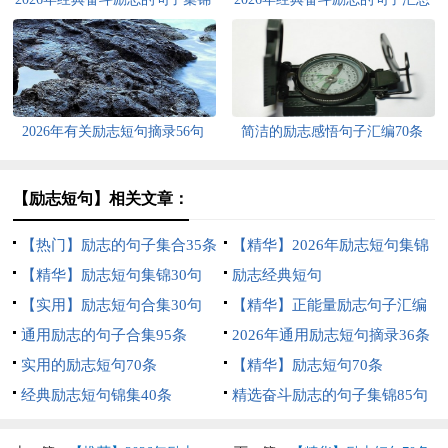
70句
65条
2026年有关励志短句摘录56句
简洁的励志感悟句子汇编70条
【励志短句】相关文章：
【热门】励志的句子集合35条
【精华】2026年励志短句集锦
【精华】励志短句集锦30句
39句
励志经典短句
【实用】励志短句合集30句
【精华】正能量励志句子汇编
通用励志的句子合集95条
47句
2026年通用励志短句摘录36条
实用的励志短句70条
【精华】励志短句70条
经典励志短句锦集40条
精选奋斗励志的句子集锦85句