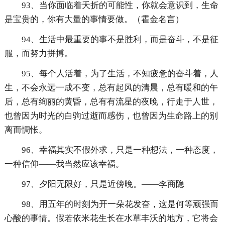
93、当你面临着夭折的可能性，你就会意识到，生命
是宝贵的，你有大量的事情要做。（霍金名言）
94、生活中最重要的事不是胜利，而是奋斗，不是征
服，而努力拼搏。
95、每个人活着，为了生活，不知疲惫的奋斗着，人
生，不会永远一成不变，总有起风的清晨，总有暖和的午
后，总有绚丽的黄昏，总有有流星的夜晚，行走于人世，
也曾因为时光的白驹过逝而感伤，也曾因为生命路上的别
离而惆怅。
96、幸福其实不假外求，只是一种想法，一种态度，
一种信仰——我当然应该幸福。
97、夕阳无限好，只是近傍晚。——李商隐
98、用五年的时刻为开一朵花发奋，这是何等顽强而
心酸的事情。假若依米花生长在水草丰沃的地方，它将会