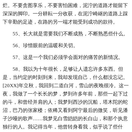
烂。不要贪图享乐，不要害怕困难，泥泞的道路才能留下
深深的脚印。一分耕耘一分收获，在泥泞崎岖的道路上踩
下辛勤的足迹，在路的另一端才能受到成功的款待。
55、长大就是需要我们不断成熟，不断熟悉些什么。
56、珍惜眼前的温暖和关切。
57、这是一个我们必须学会面对的痛苦的新情况。
58、我以为十年很长，足够让人遗忘许多东西。但
是，当约定的时刻到来，我却发现自己，什么都没忘记。
[20XX]年立秋，我回到二道白河，雪山的夜晚很冷。这一
夜，我做了一个长长的梦，梦到许多年前，那些一起下过
的斗，和曾经并肩的人；我梦到西沙的沉船，塔木陀的蛇
沼，巴乃的张家楼；依稀又看到阿宁最后的微笑，听见潘
子沙哑的歌声……我梦见白雪皑皑的长白山，和那个执意
独行的人。我记得当年，他曾转身看我，似乎说了些什