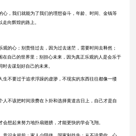
。
敢的心，我们就能为了我们的理想奋斗，年龄、时间、金钱等
以走向辉煌的路上。
颗乐观的心；别责怪过去，因为过去迷茫，需要时间去释然；
困在自己的世界里；别担心未来，因为真正乐观的人是会乐于
同时去谋划好自己的未来。
。人生不要过于追求浮躁的虚渺，不现实的东西往往都像一缕
一个人不该把时间浪费在卜卦和选择黄道吉日上，自己才是自
人才会想起来努力地扑扇翅膀，才能更快的学会飞翔。
鲜，意识永超前；家人少陪伴，国家利益先；从不说爱你，心