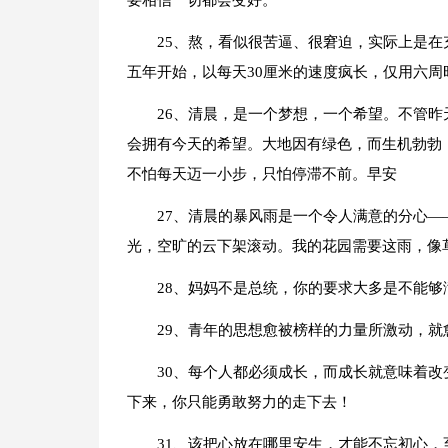
要相信一切都会变好。
25、熬，看似很苦逼、很窘迫，实际上是在
五年开始，以每天30厘米的速度疯长，仅用六周
26、清晨，是一个梦想，一个希望。不管
会拥有今天的希望。大地因有绿色，而生机勃勃
不怕每天迈一小步，只怕停滞不前。早安
27、清晨的暴风雨是一个令人满意的分心
光，空旷的云下架滚动。我的花园需要这雨，像
28、妈妈不是总统，你的要求大多是不能
29、青年的思想愈被榜样的力量所激动，
30、每个人都必须成长，而成长就意味着
下来，你只能勇敢努力的走下去！
31、该把心放在哪里安生，才能不忘初心，