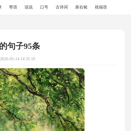
录
寄语
说说
口号
古诗词
座右铭
祝福语
的句子95条
26-05-14 14:35:10