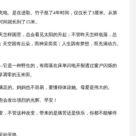
充电、是在进取。竹子熬了4年时间，仅仅长了3厘米。从第
时间就长到了15米。
昨天怎样困苦，总会看见太阳的升起；不管昨天怎样低落，总
；天空因有云朵，而神采奕奕；人生因有梦想，而充满动力。
——它是一种野生的，有雨落在床单闪电开裂透过窗户闪烁的
草凋零的玉米田。
够满足的。妈妈也不容易，要懂得体谅她。母爱是伟大的。
就愈会发出强烈的光辉。早安！
改变，不管这种改变，带来的是痛苦还是快乐，你都不能够停
至始至终。