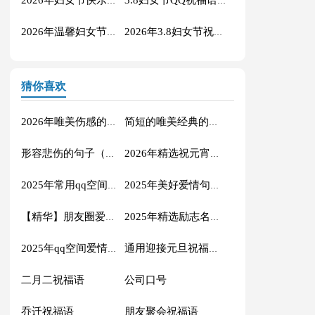
2026年妇女节快乐的微信祝福语集锦39句
3.8妇女节QQ祝福语合集56条
2026年温馨妇女节微信祝福语集锦50条
2026年3.8妇女节祝福语40句
猜你喜欢
2026年唯美伤感的句子合集75句
简短的唯美经典的句子锦集50句
形容悲伤的句子（精选50句）
2026年精选祝元宵节快乐的祝福语大合集59句
2025年常用qq空间正能量语句集锦58条
2025年美好爱情句子集锦39句
【精华】朋友圈爱情句子汇编78条
2025年精选励志名人语录合集58条
2025年qq空间爱情句子70句
通用迎接元旦祝福语31条
二月二祝福语
公司口号
乔迁祝福语
朋友聚会祝福语