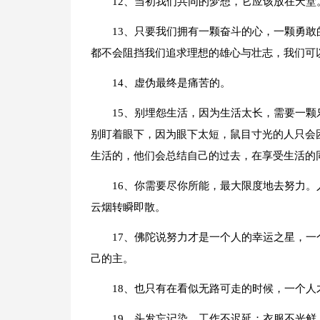
12、当初我们共同的梦想，它应该放在天堂
13、只要我们拥有一颗奋斗的心，一颗勇
都不会阻挡我们追求理想的雄心与壮志，我们可
14、虚伪最终是痛苦的。
15、别埋怨生活，因为生活太长，需要一
别盯着眼下，因为眼下太短，鼠目寸光的人只会
生活的，他们会总结自己的过去，在享受生活的
16、你需要尽你所能，最大限度地去努力
云烟转瞬即散。
17、佛陀说努力才是一个人的幸运之星，
己的主。
18、也只有在看似无路可走的时候，一个
19、头发忘记染，工作不迟延；衣服不光