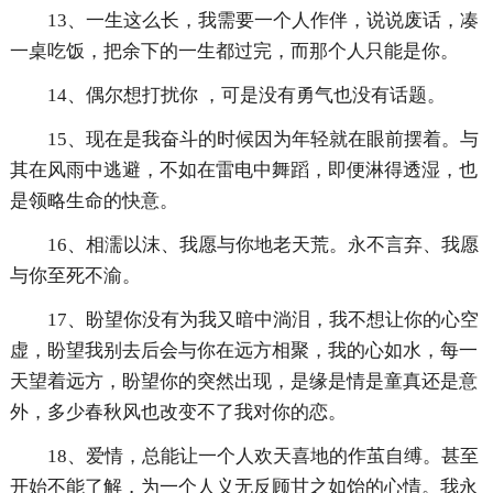
13、一生这么长，我需要一个人作伴，说说废话，凑
一桌吃饭，把余下的一生都过完，而那个人只能是你。
14、偶尔想打扰你 ，可是没有勇气也没有话题。
15、现在是我奋斗的时候因为年轻就在眼前摆着。与
其在风雨中逃避，不如在雷电中舞蹈，即便淋得透湿，也
是领略生命的快意。
16、相濡以沫、我愿与你地老天荒。永不言弃、我愿
与你至死不渝。
17、盼望你没有为我又暗中淌泪，我不想让你的心空
虚，盼望我别去后会与你在远方相聚，我的心如水，每一
天望着远方，盼望你的突然出现，是缘是情是童真还是意
外，多少春秋风也改变不了我对你的恋。
18、爱情，总能让一个人欢天喜地的作茧自缚。甚至
开始不能了解，为一个人义无反顾甘之如饴的心情。我永