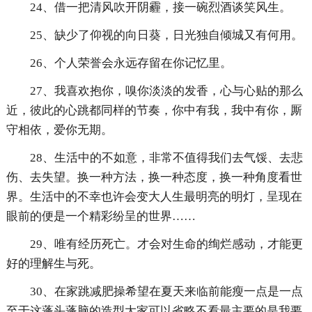
24、借一把清风吹开阴霾，接一碗烈酒谈笑风生。
25、缺少了仰视的向日葵，日光独自倾城又有何用。
26、个人荣誉会永远存留在你记忆里。
27、我喜欢抱你，嗅你淡淡的发香，心与心贴的那么
近，彼此的心跳都同样的节奏，你中有我，我中有你，厮
守相依，爱你无期。
28、生活中的不如意，非常不值得我们去气馁、去悲
伤、去失望。换一种方法，换一种态度，换一种角度看世
界。生活中的不幸也许会变大人生最明亮的明灯，呈现在
眼前的便是一个精彩纷呈的世界……
29、唯有经历死亡。才会对生命的绚烂感动，才能更
好的理解生与死。
30、在家跳减肥操希望在夏天来临前能瘦一点是一点
至于这蓬头蓬脑的造型大家可以省略不看最主要的是我要