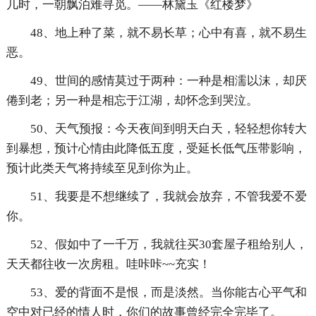
几时，一朝飘泊难寻觅。——林黛玉《红楼梦》
48、地上种了菜，就不易长草；心中有喜，就不易生
恶。
49、世间的感情莫过于两种：一种是相濡以沫，却厌
倦到老；另一种是相忘于江湖，却怀念到哭泣。
50、天气预报：今天夜间到明天白天，轻轻想你转大
到暴想，预计心情由此降低五度，受延长低气压带影响，
预计此类天气将持续至见到你为止。
51、我要是不想继续了，我就会放弃，不管我爱不爱
你。
52、假如中了一千万，我就往买30套屋子租给别人，
天天都往收一次房租。哇咔咔~~充实！
53、爱的背面不是恨，而是淡然。当你能古心平气和
空中对已经的情人时，你们的故事曾经完全完毕了。