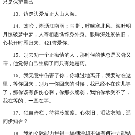
只是保护自己。
13、边走边爱反正人山人海。
14、莺啼，淅沥江南雨；马嘶，呼啸塞北风。海吐明
月惊破梦中梦，人寄相思憔悴身外身。眼眸深处景依旧，
心花开时雁归来。421誓爱你。
15、别去劝一个正痴情的人，那时候的他总是又聋又
瞎，他觉得自己生病了而只有她是药。
16、我无意中伤害了你，你难过地离开，我要站在这
里，等你回来，别万一你回来的时候，我已经不在这儿等
了，那你该有多伤心啊，你那么脆弱，我怕你承受不了，
我在等的，一直在等。
17、独自倚栏，待得冷颜瘦。心依旧，泪沾衣袖，遥
问伊知否？
18、我的交际能力烂得一塌糊涂却不知有何神力能结