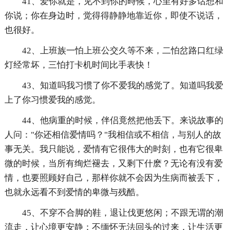
41、爱你就是，见不到你的時候，心里有好多话想和
你说；你在身边时，觉得得静静地靠近你，即使不说话，
也很好。
42、上班族一怕上班公交久等不来，二怕岔路口红绿
灯经常坏，三怕打卡机时间比手表快！
43、知道吗我习惯了你不爱我的感觉了。知道吗我爱
上了你习惯爱我的感觉。
44、他病重的时候，伴侣竟然把他丢下。来说故事的
人问："你还相信爱情吗？"我相信或不相信，与别人的故
事无关。我只能说，爱情有它很伟大的时刻，也有它很卑
微的时候，当所有绚烂褪去，又剩下什麽？无论有没有爱
情，也要照顾好自己，那样你就不会因为生病而被丢下，
也就永远看不到爱情的卑微与残酷。
45、不穿不合脚的鞋，退让伐更悠闲；不跟无谓的潮
流走，让心境更安静；不缅怀无法回头的过来，让生活更